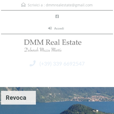
Scrivici a :
dmmrealestate@gmail.com
Accedi
(+39) 339 6692547
Menu
Revoca