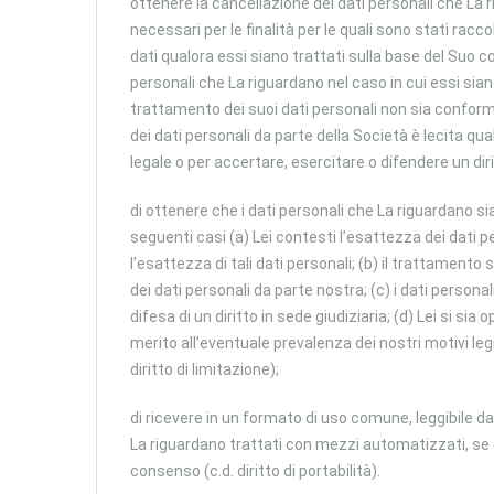
ottenere la cancellazione dei dati personali che La r
necessari per le finalità per le quali sono stati racco
dati qualora essi siano trattati sulla base del Suo c
personali che La riguardano nel caso in cui essi siano
trattamento dei suoi dati personali non sia conform
dei dati personali da parte della Società è lecita q
legale o per accertare, esercitare o difendere un dirit
di ottenere che i dati personali che La riguardano si
seguenti casi (a) Lei contesti l’esattezza dei dati pe
l’esattezza di tali dati personali; (b) il trattament
dei dati personali da parte nostra; (c) i dati persona
difesa di un diritto in sede giudiziaria; (d) Lei si sia
merito all’eventuale prevalenza dei nostri motivi legi
diritto di limitazione);
di ricevere in un formato di uso comune, leggibile da
La riguardano trattati con mezzi automatizzati, se e
consenso (c.d. diritto di portabilità).