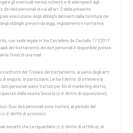
gare gli eventuali servizi richiesti e di adempiere agli
o dei dati personali di cui all’art. 2 della presente
grale esecuzione degli obblighi derivanti dalla fornitura dei
degli obblighi previsti da leggi, regolamenti e normativa
tis, con sede legale in Via Castellino da Castello 17 22017
abili del trattamento dei dati personali è disponibile presso
ante l’invio di una mail
i confronti del Titolare del trattamento, ai sensi degli artt.
eguito. In particolare, Lei ha il diritto: di ottenere la
dati personali siano trattati per fini di marketing diretto,
acquistati dalla nostra Società (c.d. diritto di opposizione);
cui i Suoi dati personali sono trattati, al periodo del
(c.d. diritto di accesso);
li inesatti che La riguardano (c.d. diritto di rettifica); di