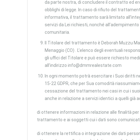
da parte nostra, di concludere il contratto ed ero
obblighi di legge. In caso di rifiuto del trattament
informativa, il trattamento sarà limitato all’inte
servizi da Lei richiesti, nonché all’adempimento 
comunitaria.
Il Titolare del trattamento è Deborah Muzzu Mar
Menaggio (CO) . L’elenco degli eventuali respons
gli uffici del Titolare e può essere richiesto medi
all’indirizzo info@dmmrealestate.com
In ogni momento potrà esercitare i Suoi diritti ne
15-22 GDPR, che per Sua comodità riassumiamo di s
cessazione del trattamento nei casi in cui i suoi 
anche in relazione a servizi identici a quelli già 
di ottenere informazioni in relazione alle finalità per 
trattamento e ai soggetti cui i dati sono comunicati 
di ottenere la rettifica o integrazione dei dati persona