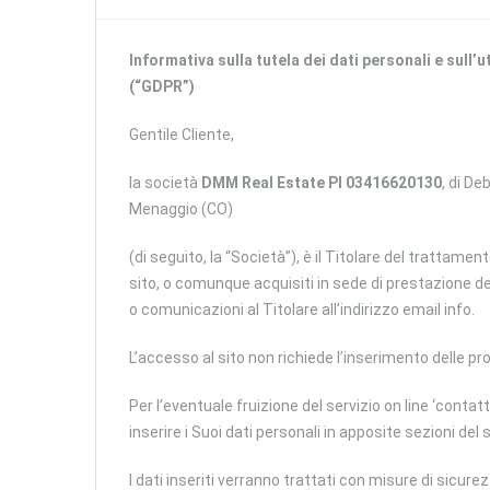
Informativa sulla tutela dei dati personali e sull
(“GDPR”)
Gentile Cliente,
la società
DMM Real Estate PI 03416620130
, di D
Menaggio (CO)
(di seguito, la “Società”), è il Titolare del trattamen
sito, o comunque acquisiti in sede di prestazione dei 
o comunicazioni al Titolare all’indirizzo email info.
L’accesso al sito non richiede l’inserimento delle pro
Per l’eventuale fruizione del servizio on line ‘contatt
inserire i Suoi dati personali in apposite sezioni del s
I dati inseriti verranno trattati con misure di sicur