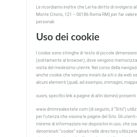
Le ricordiamo inoltre che Lei ha diritto di rivolgersi 
Monte Citorio, 121 – 00186 Roma RM) per far valere i 
personali.
Uso dei cookie
I cookie sono stringhe di testo di piccole dimensioni c
(solitamente al browser), dove vengono memorizzati 
visita del medesimo utente. Nel corso della navigazi
anche cookie che vengono inviati da siti o da web serv
alcuni elementi (quali, ad esempio, immagini, mappe
suoni, specifici link a pagine di altri domini) presenti
www.dmmrealestate.com (di seguito, il “Sito”) utilizza
per l’utenza che visiona le pagine del Sito. Gli utenti
minime di informazioni nei dispositivi in uso, che sia
denominati “cookie” salvati nelle directory utilizzate