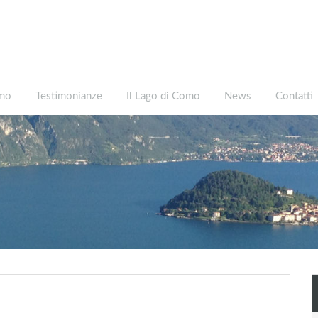
amo
Testimonianze
Il Lago di Como
News
Contatti