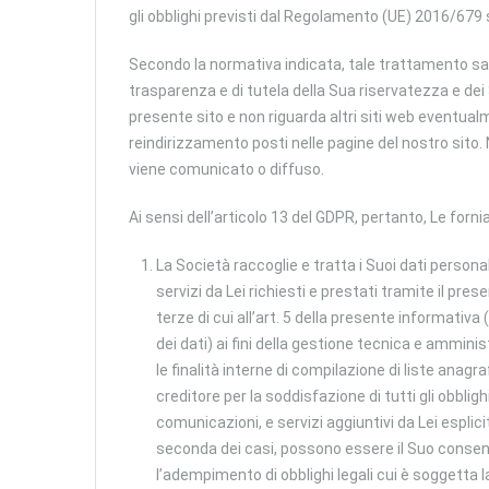
gli obblighi previsti dal Regolamento (UE) 2016/679 
Secondo la normativa indicata, tale trattamento sarà
trasparenza e di tutela della Sua riservatezza e dei 
presente sito e non riguarda altri siti web eventualm
reindirizzamento posti nelle pagine del nostro sito
viene comunicato o diffuso.
Ai sensi dell’articolo 13 del GDPR, pertanto, Le forn
La Società raccoglie e tratta i Suoi dati personal
servizi da Lei richiesti e prestati tramite il p
terze di cui all’art. 5 della presente informativ
dei dati) ai fini della gestione tecnica e amminist
le finalità interne di compilazione di liste anagr
creditore per la soddisfazione di tutti gli obbligh
comunicazioni, e servizi aggiuntivi da Lei esplic
seconda dei casi, possono essere il Suo consenso
l’adempimento di obblighi legali cui è soggetta l