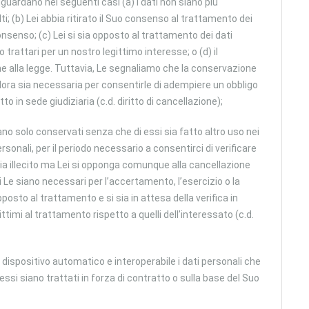
iguardano nei seguenti casi (a) i dati non siano più
lti; (b) Lei abbia ritirato il Suo consenso al trattamento dei
onsenso; (c) Lei si sia opposto al trattamento dei dati
 trattari per un nostro legittimo interesse; o (d) il
e alla legge. Tuttavia, Le segnaliamo che la conservazione
ualora sia necessaria per consentirle di adempiere un obbligo
to in sede giudiziaria (c.d. diritto di cancellazione);
ano solo conservati senza che di essi sia fatto altro uso nei
rsonali, per il periodo necessario a consentirci di verificare
o sia illecito ma Lei si opponga comunque alla cancellazione
li Le siano necessari per l’accertamento, l’esercizio o la
 opposto al trattamento e si sia in attesa della verifica in
ttimi al trattamento rispetto a quelli dell’interessato (c.d.
 dispositivo automatico e interoperabile i dati personali che
ssi siano trattati in forza di contratto o sulla base del Suo