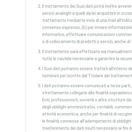
Il trattamento dei Suoi dati potrà inoltre avveni
servizi analoghi a quelli da lei acquistati in occ
trattamento mediante invio di una mail all’indir
consenso espresso, (b) per inviare informazioni
informativo, effettuare comunicazioni commercia
o di collocamento di prodotti o servizi, anche di 
Il trattamento sarà effettuato sia manualmente 
tutte le cautele necessarie a garantire la sicure
I Suoi dati potranno essere trattati all’interno d
nominati per iscritto dal Titolare del trattamento
I dati potranno essere comunicati a terze part
strettamente collegate alle finalità sopraelencat
Enti, professionisti, società o altre strutture 
degli obblighi amministrativi, contabili, commerci
attività economica, anche per finalità di recupe
le finalità connesse all’adempimento di obblighi leg
trasferimento dei dati risulti necessario ai fini 