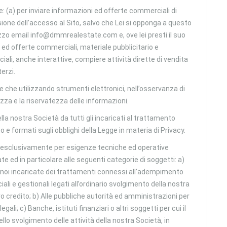
re: (a) per inviare informazioni ed offerte commerciali di
asione dell’accesso al Sito, salvo che Lei si opponga a questo
izzo email info@dmmrealestate.com e, ove lei presti il suo
 ed offerte commerciali, materiale pubblicitario e
li, anche interattive, compiere attività dirette di vendita
terzi.
che utilizzando strumenti elettronici, nell’osservanza di
zza e la riservatezza delle informazioni.
ella nostra Società da tutti gli incaricati al trattamento
 e formati sugli obblighi della Legge in materia di Privacy.
i, esclusivamente per esigenze tecniche ed operative
e ed in particolare alle seguenti categorie di soggetti: a)
da noi incaricate dei trattamenti connessi all’adempimento
ali e gestionali legati all’ordinario svolgimento della nostra
ro credito; b) Alle pubbliche autorità ed amministrazioni per
ali; c) Banche, istituti finanziari o altri soggetti per cui il
dello svolgimento delle attività della nostra Società, in