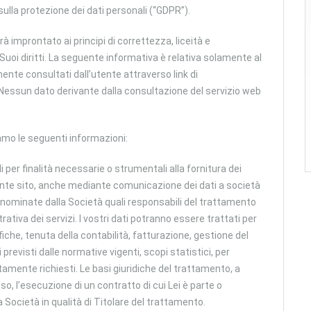
sulla protezione dei dati personali (“GDPR”).
 improntato ai principi di correttezza, liceità e
Suoi diritti. La seguente informativa è relativa solamente al
ente consultati dall’utente attraverso link di
. Nessun dato derivante dalla consultazione del servizio web
iamo le seguenti informazioni:
i per finalità necessarie o strumentali alla fornitura dei
resente sito, anche mediante comunicazione dei dati a società
a (nominate dalla Società quali responsabili del trattamento
rativa dei servizi. I vostri dati potranno essere trattati per
afiche, tenuta della contabilità, fatturazione, gestione del
i previsti dalle normative vigenti, scopi statistici, per
itamente richiesti. Le basi giuridiche del trattamento, a
, l’esecuzione di un contratto di cui Lei è parte o
a Società in qualità di Titolare del trattamento.