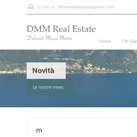
Scrivici a :
dmmrealestate@gmail.com
Home
Chi Si
Novità
Le nostre news
m