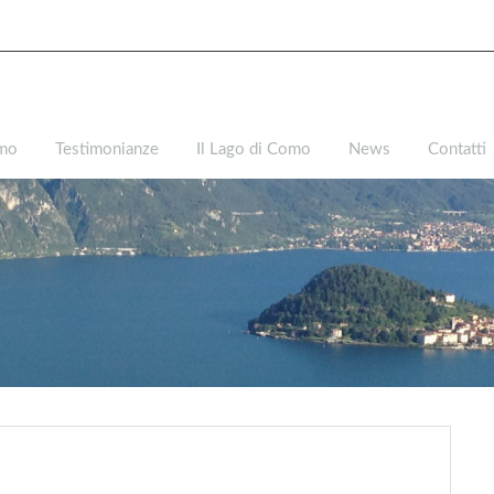
amo
Testimonianze
Il Lago di Como
News
Contatti