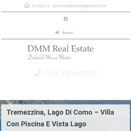
Scrivici a :
dmmrealestate@gmail.com
Accedi
(+39) 339 6692547
Menu
Tremezzina, Lago Di Como – Villa
Con Piscina E Vista Lago