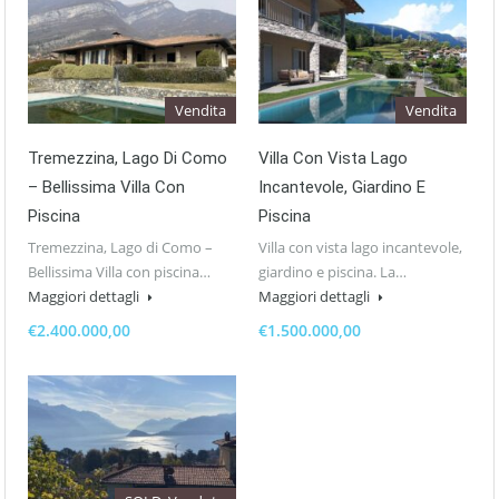
Vendita
Vendita
Tremezzina, Lago Di Como
Villa Con Vista Lago
– Bellissima Villa Con
Incantevole, Giardino E
Piscina
Piscina
Tremezzina, Lago di Como –
Villa con vista lago incantevole,
Bellissima Villa con piscina…
giardino e piscina. La…
Maggiori dettagli
Maggiori dettagli
€2.400.000,00
€1.500.000,00